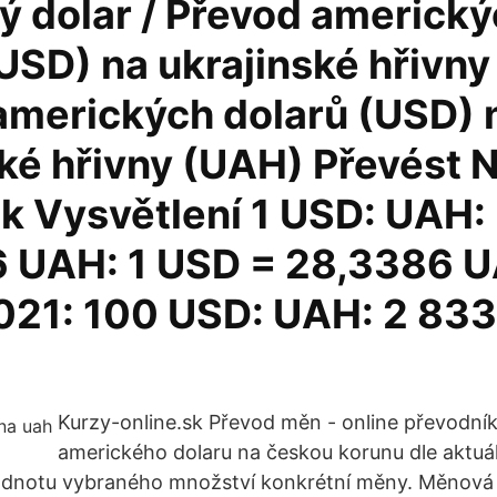
ý dolar / Převod americk
(USD) na ukrajinské hřivn
amerických dolarů (USD) 
ské hřivny (UAH) Převést 
k Vysvětlení 1 USD: UAH:
 UAH: 1 USD = 28,3386 U
021: 100 USD: UAH: 2 833
Kurzy-online.sk Převod měn - online převodní
amerického dolaru na českou korunu dle aktuá
hodnotu vybraného množství konkrétní měny. Měnová 