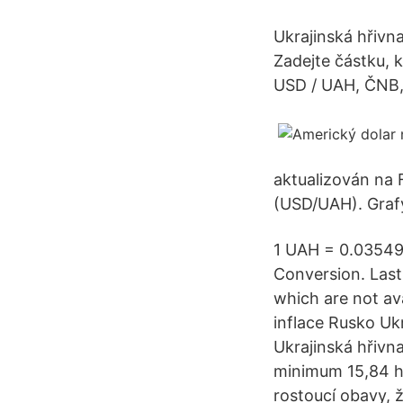
Ukrajinská hřivna
Zadejte částku, 
USD / UAH, ČNB,
aktualizován na 
(USD/UAH). Grafy
1 UAH = 0.035492
Conversion. Last
which are not av
inflace Rusko Uk
Ukrajinská hřivn
minimum 15,84 hř
rostoucí obavy, ž