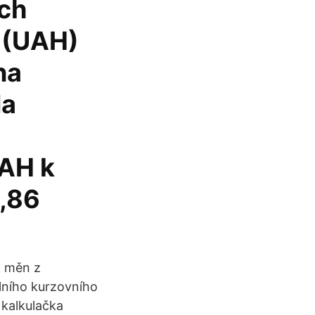
ých
y (UAH)
na
Na
AH k
,86
k měn z
lního kurzovního
kalkulačka