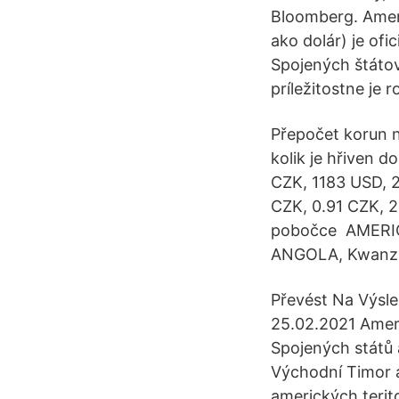
Bloomberg. Ameri
ako dolár) je of
Spojených štátov 
príležitostne je 
Přepočet korun n
kolik je hřiven d
CZK, 1183 USD, 2
CZK, 0.91 CZK, 
pobočce AMERIC
ANGOLA, Kwanza
Převést Na Výsl
25.02.2021 Ameri
Spojených států 
Východní Timor a
amerických terito