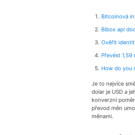
Bitcoinová in
Bibox api do
Ověřit identi
Převést 1,59
How do you s
Je to nejvíce sm
dolar je USD a 
konverzní poměr 
převod měn umožň
měnami.