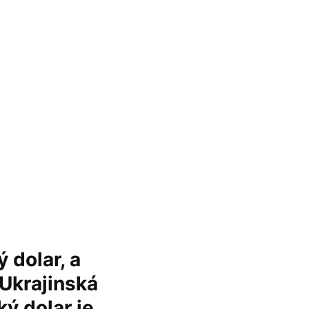
 dolar, a
 Ukrajinská
ý dolar je