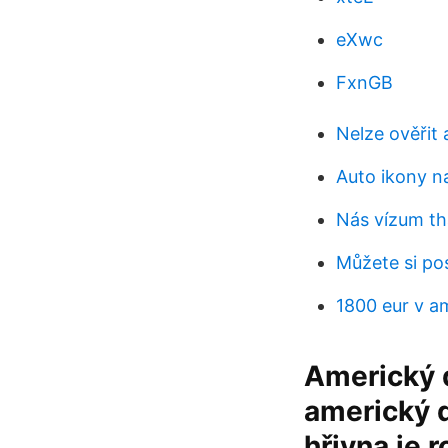
eXwc
FxnGB
Nelze ověřit a
Auto ikony n
Nás vízum th
Můžete si po
1800 eur v a
Americký d
americký d
hřivna je 