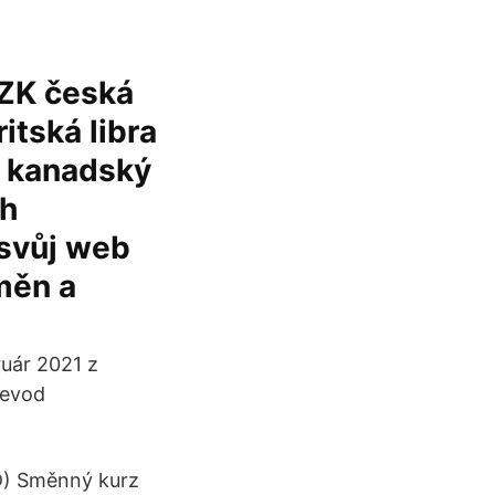
ZK česká
itská libra
D kanadský
ch
 svůj web
měn a
ruár 2021 z
řevod
D) Směnný kurz