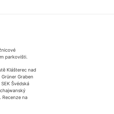
žnicové
 parkovišti.
stě Klášterec nad
 a Grüner Graben
al SEK Švédská
Tchajwanský
n. Recenze na