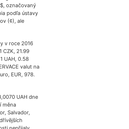
S $, označovaný
mia podľa ústavy
v (¢), ale
ny v roce 2016
01 CZK, 21.99
 1 UAH, 0.58
ERVACE valut na
ro, EUR, 978.
28,0070 UAH dne
ní měna
r, Salvador,
řívějších
sti nepřijaly