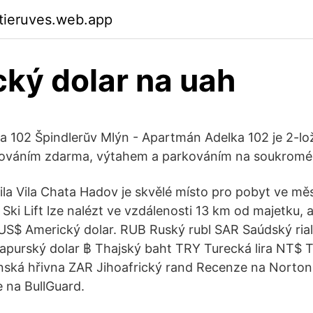
ktieruves.web.app
ký dolar na uah
 102 Špindlerŭv Mlýn - Apartmán Adelka 102 je 2-lo
kováním zdarma, výtahem a parkováním na soukromém
ila Vila Chata Hadov je skvělé místo pro pobyt ve mě
 Ski Lift lze nalézt ve vzdálenosti 13 km od majetku,
 US$ Americký dolar. RUB Ruský rubl SAR Saúdský ri
apurský dolar ฿ Thajský baht TRY Turecká lira NT$ 
nská hřivna ZAR Jihoafrický rand Recenze na Norto
 na BullGuard.