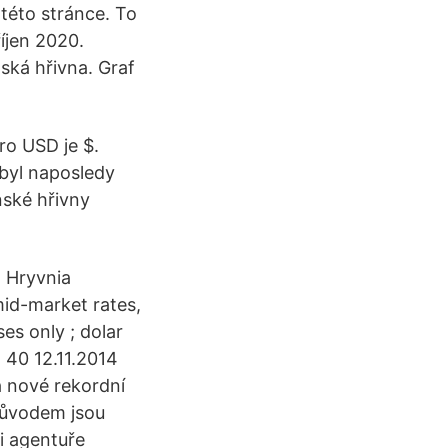
 této stránce. To
říjen 2020.
ská hřivna. Graf
ro USD je $.
 byl naposledy
nské hřivny
 Hryvnia
mid-market rates,
es only ; dolar
 40 12.11.2014
a nové rekordní
 Důvodem jsou
ci agentuře