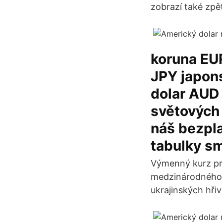
zobrazí také zpě
koruna EUR
JPY japon
dolar AUD 
světových 
náš bezpla
tabulky s
Výmenný kurz pre
medzinárodného 
ukrajinských hři