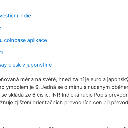
vestiční indie
c
tu coinbase aplikace
 m
ay blesk v japonštině
ěňovaná měna na světě, hned za ní je euro a japonsk
jeho ymbolem je $. Jedná se o měnu s nuceným oběhe
se skládá ze 6 číslic. INR Indická rupie Popis převo
uje zjištění orientačních převodních cen při převo