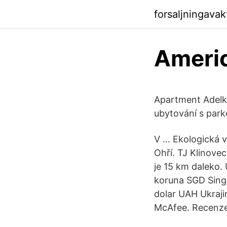
forsaljningava
Americ
Apartment Adelka
ubytování s par
V … Ekologická v
Ohří. TJ Klinovec
je 15 km daleko.
koruna SGD Sing
dolar UAH Ukraji
McAfee. Recenze