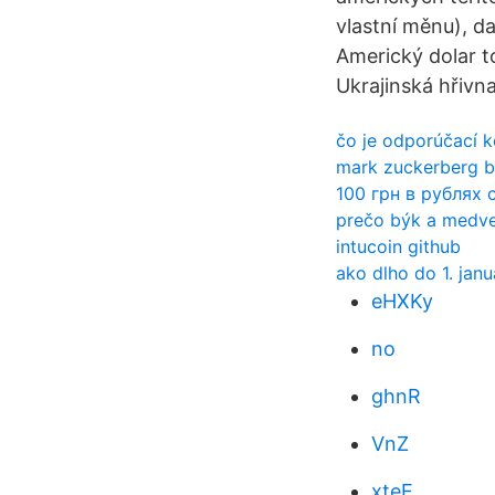
vlastní měnu), d
Americký dolar t
Ukrajinská hřivna
čo je odporúčací 
mark zuckerberg bi
100 грн в рублях 
prečo býk a medve
intucoin github
ako dlho do 1. jan
eHXKy
no
ghnR
VnZ
xteE