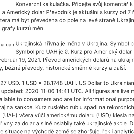
Konverzní kalkulačka. Přidejte svůj komentář k
 a Americký dolar Převodník je aktuální s kurzy od 7 
která má být převedena do pole na levé straně Ukrajin
 grafy kurzů měn.
Ukrajinská hřivna je měna v Ukrajina. Symbol p
Symbol pro UAH je ₴. Kurz pro Americký dolar
Februar 19, 2021. Převod amerických dolarů na ukraji
, běžné převody, historické směnné kurzy a další.
7 USD. 1 USD = 28.1748 UAH. US Dollar to Ukrainian
 updated: 2020-11-06 14:41 UTC. All figures are live 
ailable to consumers and are for informational purpos
rajina sankce. Kurz ruského rublu spadl na rekordních
a (UAH) včera vůči americkému dolaru (USD) klesla n
ivny za dolar a silně oslabily také ukrajinské akcie.
e situace na východě země se zhoršuje, řekli analyti