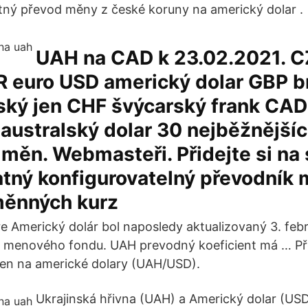
tný převod měny z české koruny na americký dolar .
UAH na CAD k 23.02.2021. C
 euro USD americký dolar GBP br
ský jen CHF švýcarský frank CA
australský dolar 30 nejběžnější
měn. Webmasteři. Přidejte si na
tný konfigurovatelný převodník 
měnných kurz
 Americký dolár bol naposledy aktualizovaný 3. feb
menového fondu. UAH prevodný koeficient má … P
ven na americké dolary (UAH/USD).
Ukrajinská hřivna (UAH) a Americký dolar (US