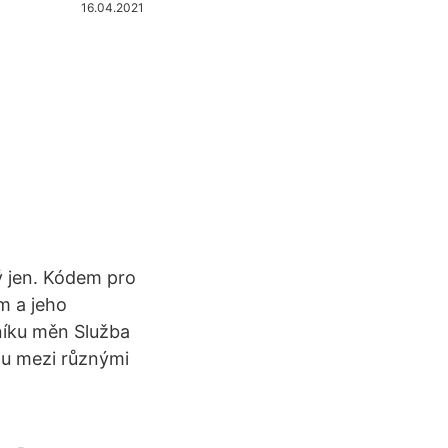
16.04.2021
ý jen. Kódem pro
m a jeho
dníku měn Služba
du mezi různými