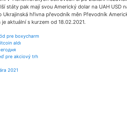
alší státy pak mají svou Americký dolar na UAH USD 
o Ukrajinská hřivna převodník měn Převodník Americk
 je aktuální s kurzem od 18.02.2021.
kód pre boxycharm
tcoin aldı
сегодня
ď pre akciový trh
uára 2021