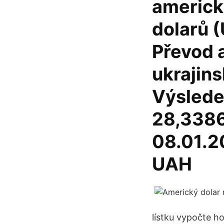
americk
dolarů 
Převod 
ukrajin
Výslede
28,3386
08.01.2
UAH
lístku vypočte 