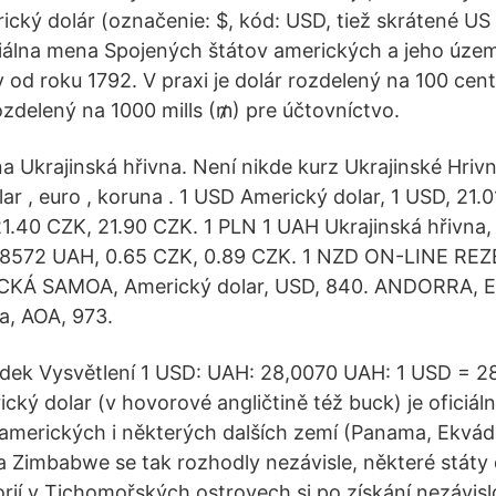
cký dolár (označenie: $, kód: USD, tiež skrátené U
iciálna mena Spojených štátov amerických a jeho úze
od roku 1792. V praxi je dolár rozdelený na 100 cento
rozdelený na 1000 mills (₥) pre účtovníctvo.
a Ukrajinská hřivna. Není nikde kurz Ukrajinské Hriv
olar , euro , koruna . 1 USD Americký dolar, 1 USD, 21.
1.40 CZK, 21.90 CZK. 1 PLN 1 UAH Ukrajinská hřivna,
28572 UAH, 0.65 CZK, 0.89 CZK. 1 NZD ON-LINE REZ
KÁ SAMOA, Americký dolar, USD, 840. ANDORRA, Eu
, AOA, 973.
edek Vysvětlení 1 USD: UAH: 28,0070 UAH: 1 USD = 
cký dolar (v hovorové angličtině též buck) je oficiál
amerických i některých dalších zemí (Panama, Ekvádo
 Zimbabwe se tak rozhodly nezávisle, některé státy d
rií v Tichomořských ostrovech si po získání nezávislo