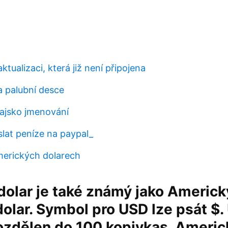
ktualizaci, která již není připojena
a palubní desce
ajsko jmenování
slat peníze na paypal_
merických dolarech
olar je také známý jako Americký
olar. Symbol pro USD lze psát $.
rozdělen do 100 kopiykas. Americk