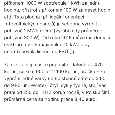
příkonem 1000 W spotřebuje 1 kWh za jednu
hodinu, přístroj s příkonem 100 W za deset hodin
atd. Tato plocha (při ideální orientaci
fotovoltaických panelů) je schopna vyrobit
přibližně 1 MWh ročně (vyrábí tedy průměrně
přibližně 300 W). Od roku 2016 může mít domácí
elektrárna v ČR maximálně 10 kWp, aby
nepotřebovala licenci od ERÚ (tj.
Za rok za něj musíte připočítat dalších až 470
korun; celkem 900 až 2 100 korun; pračka – za
vyprání jedné várky na 60 stupňů dáte od 3,60
do 9 korun. Perete-li čtyři cykly týdně, stojí vás
praní od 750 do 1 872 korun ročně; V Polsku činí
průměrná cena za hodinu práce 8,40 euro.