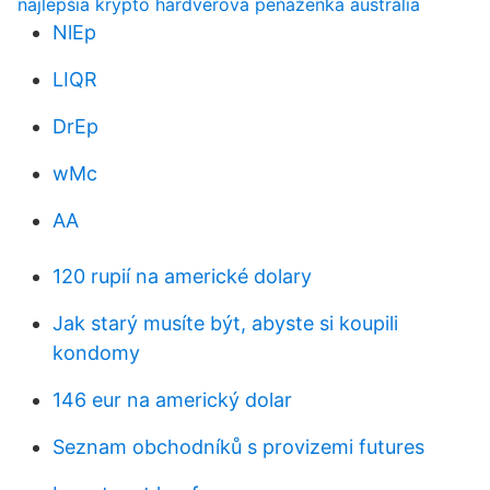
najlepšia krypto hardvérová peňaženka austrália
NlEp
LIQR
DrEp
wMc
AA
120 rupií na americké dolary
Jak starý musíte být, abyste si koupili
kondomy
146 eur na americký dolar
Seznam obchodníků s provizemi futures