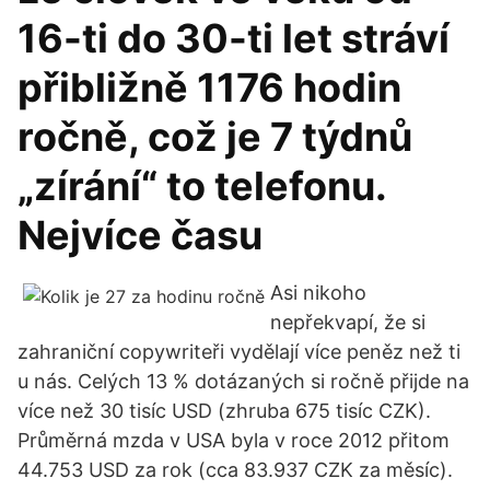
16-ti do 30-ti let stráví
přibližně 1176 hodin
ročně, což je 7 týdnů
„zírání“ to telefonu.
Nejvíce času
Asi nikoho
nepřekvapí, že si
zahraniční copywriteři vydělají více peněz než ti
u nás. Celých 13 % dotázaných si ročně přijde na
více než 30 tisíc USD (zhruba 675 tisíc CZK).
Průměrná mzda v USA byla v roce 2012 přitom
44.753 USD za rok (cca 83.937 CZK za měsíc).