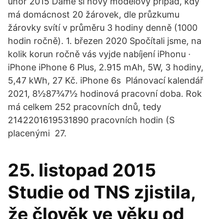
únor 2015 Dáme si nový modelový případ, kdy
má domácnost 20 žárovek, dle průzkumu
žárovky svítí v průměru 3 hodiny denně (1000
hodin ročně). 1. březen 2020 Spočítali jsme, na
kolik korun ročně vás vyjde nabíjení iPhonu ·
iPhone iPhone 6 Plus, 2.915 mAh, 5W, 3 hodiny,
5,47 kWh, 27 Kč. iPhone 6s Plánovací kalendář
2021, 8½87¾7½ hodinová pracovní doba. Rok
má celkem 252 pracovních dnů, tedy
2142201619531890 pracovních hodin (S
placenými 27.
25. listopad 2015
Studie od TNS zjistila,
že člověk ve věku od