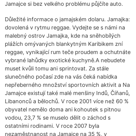
Jamajce si bez velkého problému půjčíte auto.
Důležité informace o jamajském dolaru. Jamajka:
dovolená v rytmu reggae. Vydejte se s námi na
malebný ostrov Jamajka, kde na sněhobílých
plážích omývaných blankytným Karibikem zní
reggae, vynikající rum teče proudem a ochutnáte
vybrané lahůdky exotické kuchyně.A nebudete
muset kvůli tomu ani sprintovat. Za stále
slunečného počasí zde na vás čeká nabídka
nepřeberného množství sportovních aktivit a Na
Jamajce existují také malé menšiny Indů, Číňanů,
Libanonců a bělochů. V roce 2001 více než 60 %
obyvatel nemělo doma ani kohoutek s pitnou
vodou, 23,7 % se muselo dělit o záchod s
ostatními rodinami. V roce 2007 byla
nezaměstnanost na Jamajce na 35 %, v