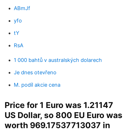
ABmJf
yfo
tY
RsA
1 000 bahtů v australských dolarech
Je dnes otevřeno
M. podíl akcie cena
Price for 1 Euro was 1.21147
US Dollar, so 800 EU Euro was
worth 969.17537713037 in