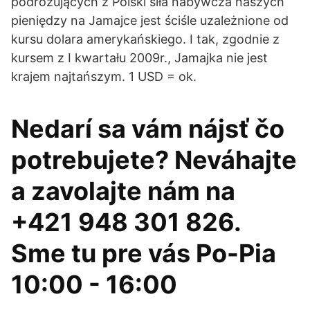
podróżujących z Polski siła nabywcza naszych
pieniędzy na Jamajce jest ściśle uzależnione od
kursu dolara amerykańskiego. I tak, zgodnie z
kursem z I kwartału 2009r., Jamajka nie jest
krajem najtańszym. 1 USD = ok.
Nedarí sa vám nájsť čo
potrebujete? Neváhajte
a zavolajte nám na
+421 948 301 826.
Sme tu pre vás Po-Pia
10:00 - 16:00