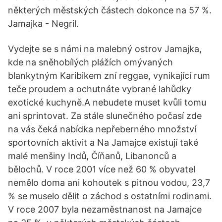
některých městských částech dokonce na 57 %.
Jamajka - Negril.
Vydejte se s námi na malebný ostrov Jamajka,
kde na sněhobílých plážích omývaných
blankytným Karibikem zní reggae, vynikající rum
teče proudem a ochutnáte vybrané lahůdky
exotické kuchyně.A nebudete muset kvůli tomu
ani sprintovat. Za stále slunečného počasí zde
na vás čeká nabídka nepřeberného množství
sportovních aktivit a Na Jamajce existují také
malé menšiny Indů, Číňanů, Libanonců a
bělochů. V roce 2001 více než 60 % obyvatel
nemělo doma ani kohoutek s pitnou vodou, 23,7
% se muselo dělit o záchod s ostatními rodinami.
V roce 2007 byla nezaměstnanost na Jamajce