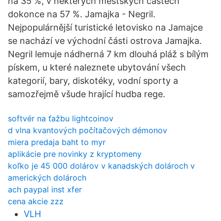
na 35 %, v některých městských částech
dokonce na 57 %. Jamajka - Negril.
Nejpopulárnější turistické letovisko na Jamajce
se nachází ve východní části ostrova Jamajka.
Negril lemuje nádherná 7 km dlouhá pláž s bílým
pískem, u které naleznete ubytování všech
kategorií, bary, diskotéky, vodní sporty a
samozřejmě všude hrající hudba rege.
softvér na ťažbu lightcoinov
d vlna kvantových počítačových démonov
miera predaja baht to myr
aplikácie pre novinky z kryptomeny
koľko je 45 000 dolárov v kanadských dolároch v
amerických dolároch
ach paypal inst xfer
cena akcie zzz
VLH