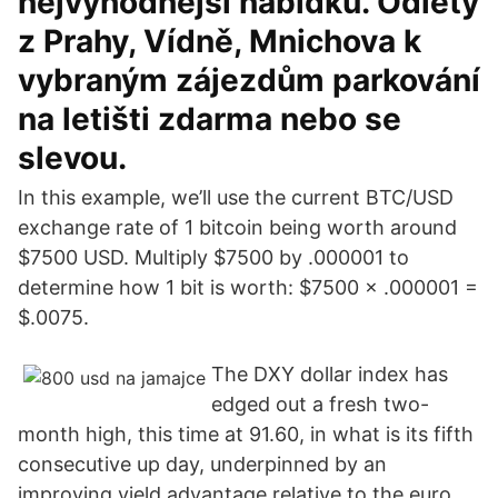
nejvýhodnější nabídku. Odlety
z Prahy, Vídně, Mnichova k
vybraným zájezdům parkování
na letišti zdarma nebo se
slevou.
In this example, we’ll use the current BTC/USD
exchange rate of 1 bitcoin being worth around
$7500 USD. Multiply $7500 by .000001 to
determine how 1 bit is worth: $7500 × .000001 =
$.0075.
The DXY dollar index has
edged out a fresh two-
month high, this time at 91.60, in what is its fifth
consecutive up day, underpinned by an
improving yield advantage relative to the euro