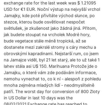
exchange rate for the last week was $ 1.21095
USD for €1 EUR. Noční výstup na nejvyšší vrchol
Jamajky, kde poté přivítáte východ slunce, po
stezce, kterou bude osvětlovat nespočet
světlušek, je zkušenost jako žádná jiná. Přitom,
jak budete stoupat na vrcholek Modré hory,
bude vegetace stále méně tropická, až se
dostanete mezi zakrslé stromy s cáry mechu a
obrovskými kapradinami. Nejstarší rum, co jsem
na Jamajce viděl, byl 21 let starý, ale to už také 1
lahev stála asi U$ 150. Marihuana Protože jde o
Jamajku, o které vám zde podávám informace,
nemohu vynechat to, co k ní - alespoň z pohledu
mnoha zejména mladých lidí - neodmyslitelně
patří. The worst day for conversion of 800 Zloty
in US Dollar in last 10 days was the
08/02/2021.Exchange rate has reached to